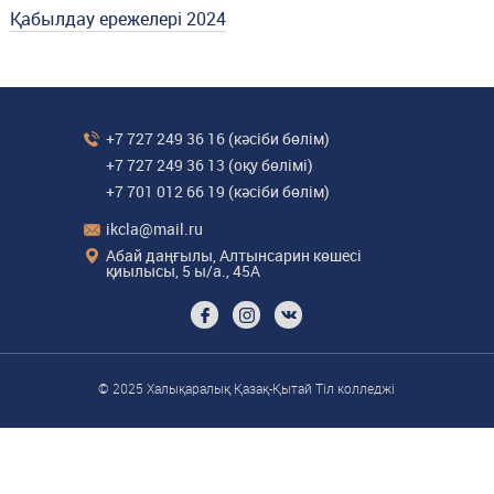
Қабылдау ережелері 2024
+7 727 249 36 16
(кәсіби бөлім)
+7 727 249 36 13
(оқу бөлімі)
+7 701 012 66 19
(кәсіби бөлім)
ikcla@mail.ru
Абай даңғылы, Алтынсарин көшесі
қиылысы, 5 ы/а., 45А
© 2025 Халықаралық Қазақ-Қытай Тіл колледжі