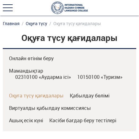
Главная
Оқуға түсу
Оқуға түсу қағидалары
Оқуға түсу қағидалары
Онлайн өтінім беру
Мамандықтар
02310100 «Аударма ісі»
10150100 «Туризм»
Оқуға түсу қағидалары
Қабылдау бөлімі
Виртуалды қабылдау комиссиясы
Ашық есік күні
Кәсіби бағдар беру тестілері