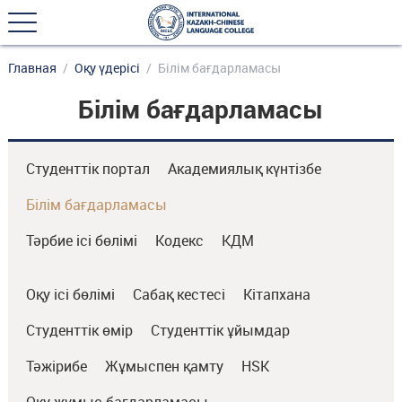
Главная
Оқу үдерісі
Білім бағдарламасы
Білім бағдарламасы
Студенттік портал
Академиялық күнтізбе
Білім бағдарламасы
Тәрбие ісі бөлімі
Кодекс
КДМ
Оқу ісі бөлімі
Сабақ кестесі
Кітапхана
Студенттік өмір
Студенттік ұйымдар
Тәжірибе
Жұмыспен қамту
HSK