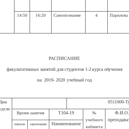
14:50
16:20
Самопознание
4
Парилова 
РАСПИСАНИЕ
факультативных занятий для студентов 1
-2
курса обучения
на
2019- 2020
учебный год
0511000-Туризм (п
Дни
едели
Т104-19
Ф.И.О
Время занятия
№
преподава
учебного
Н
аименование
начало
окончание
кабинета