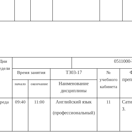
0511000-Туризм (
Дни
едели
Т303-17
Время занятия
№
преп
учебного
Н
аименование
начало
окончание
кабинета
дисциплины
Английский язык
Сати
среда
09:40
11:00
11
З.
(профессиональный)