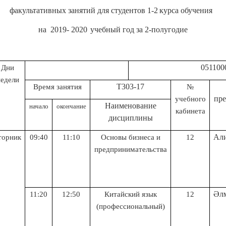
факультативных занятий для студентов 1
-2
курса обучения
на
2019- 2020
учебный год
за 2-полугодие
0511000-Туризм 
Дни
недели
Т303-17
Время занятия
№
пре
учебного
Н
аименование
начало
окончание
кабинета
дисциплины
Али
торник
09:40
11:10
Основы бизнеса и
12
предпринимательства
Әлм
11:20
12:50
Китайский язык
12
(профессиональный)