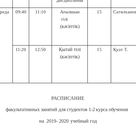
дисциплины
среда
09:40
11:10
Ағылшын
15
Сатилханов
тілі
(кәсіптік)
Қытай тілі
11:20
12:50
15
Қуат Т.
(кәсіптік)
РАСПИСАНИЕ
факультативных занятий для студентов 1
-2
курса обучения
на
2019- 2020
учебный год