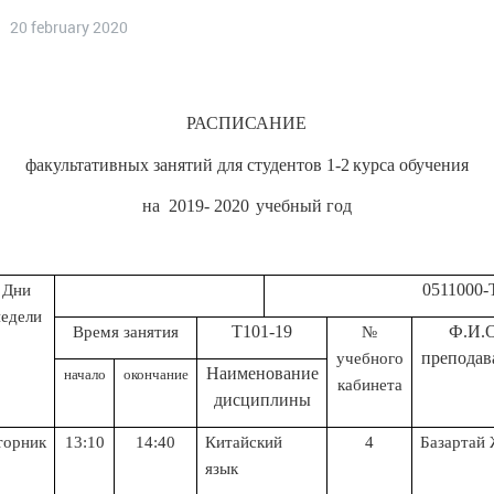
20 february 2020
РАСПИСАНИЕ
факультативных занятий для студентов 1
-2
курса обучения
на
2019- 2020
учебный год
0511000-Туризм (
Дни
недели
Т101-19
Ф.И.
Время занятия
№
преподав
учебного
Н
аименование
начало
окончание
кабинета
дисциплины
торник
13:10
14:40
Китайский
4
Базартай 
язык