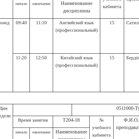
Н
аименование
начало
окончание
кабинета
дисциплины
онед
09:40
11:10
Английский язык
15
Сатил
(профессиональный)
11:20
12:50
Китайский язык
15
Бердіғ
(профессиональный)
0511000-Туризм (п
Дни
едели
Т204-18
Ф.И.О
Время занятия
№
преподава
учебного
Н
аименование
начало
окончание
кабинета