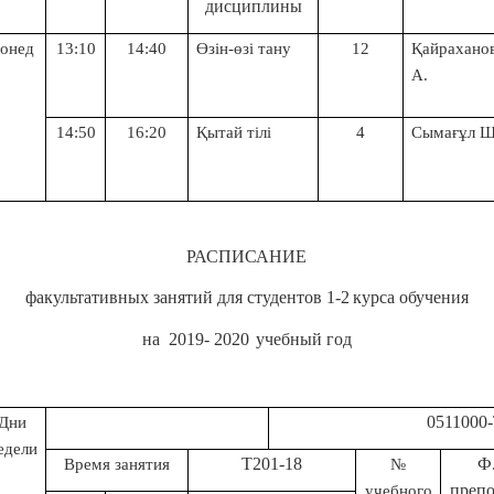
дисциплины
онед
13:10
14:40
Өзін-өзі тану
12
Қайрахано
А.
14:50
16:20
Қытай тілі
4
Сымағұл Ш
РАСПИСАНИЕ
факультативных занятий для студентов 1
-2
курса обучения
на
2019- 2020
учебный год
0511000-Туризм (
Дни
едели
Т201-18
Ф
Время занятия
№
препо
учебного