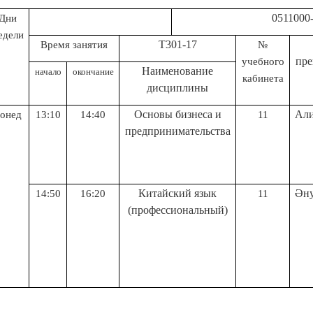
0511000-Туризм 
Дни
едели
Т301-17
Время занятия
№
пре
учебного
Н
аименование
начало
окончание
кабинета
дисциплины
Основы бизнеса и
Али
онед
13:10
14:40
11
предпринимательства
Китайский язык
Әну
14:50
16:20
11
(профессиональный)