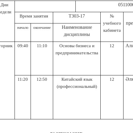
0511000-Туризм 
Дни
недели
Т303-17
Время занятия
№
пре
учебного
Н
аименование
начало
окончание
кабинета
дисциплины
Али
торник
09:40
11:10
Основы бизнеса и
12
предпринимательства
Әлм
11:20
12:50
Китайский язык
12
(профессиональный)