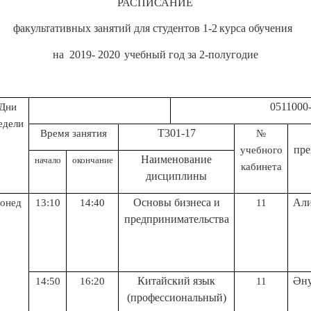
РАСПИСАНИЕ
факультативных занятий для студентов 1
-2
курса обучения
на
2019- 2020
учебный год
за 2-полугодие
0511000-Туризм 
Дни
едели
Т301-17
Время занятия
№
пре
учебного
Н
аименование
начало
окончание
кабинета
дисциплины
Основы бизнеса и
Али
онед
13:10
14:40
11
предпринимательства
Китайский язык
Әну
14:50
16:20
11
(профессиональный)