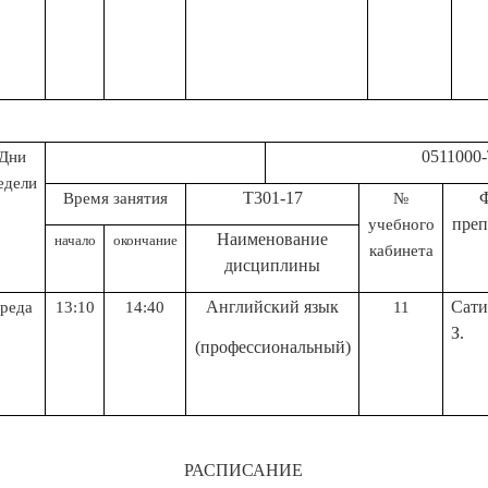
0511000-Туризм (
Дни
едели
Т301-17
Время занятия
№
преп
учебного
Н
аименование
начало
окончание
кабинета
дисциплины
Английский язык
Сати
среда
13:10
14:40
11
З.
(профессиональный)
РАСПИСАНИЕ