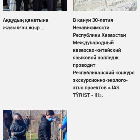
Аққудың қанатына
В канун 30-летия
жазылған жыр…
Независимости
Республики Казахстан
Международный
казахско-китайский
языковой колледж
проводит
Республиканский конкурс
экскурсионно-эколого-
этно проектов «JAS
TῨRIST - III».