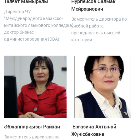
Талғат Мамырұлы
Нурпейсов Салмак
Мейрханович
Директор ЧУ
"Международного казахско-
Заместитель директора по
китайского языкового колледжа",
учебной работе,
доктор бизнес
преподаватель высшей
администрирования (DBA)
категории
Әбжаппарқызы Райхан
Ерғазина Алтынай
Жүнісбековна
Заместитель директора по