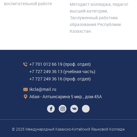
воспитательной работе
Методист колледжа, педагог
высшей категории,
Заслуженный работник
образования Республики
Казахстан.
+7 701 012 66 19
(проф. отдел)
+7 727 249 36 13
(учебная часть)
+7 727 249 36 16
(проф. отдел)
ikcla@mail.ru
Абая - Алтынсарина 5 мкр., дом 45А
© 2025 Международный Казахско-Китайский Языковой Колледж