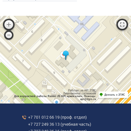
Работает на API 2ГИС
Лицензионное соглашение
Доехать с 2ГИС
Для корректной работы Raster JS API нужен ключ. Помощь:
api@2gis.ru
+7 701 012 66 19
(проф. отдел)
+7 727 249 36 13
(учебная часть)